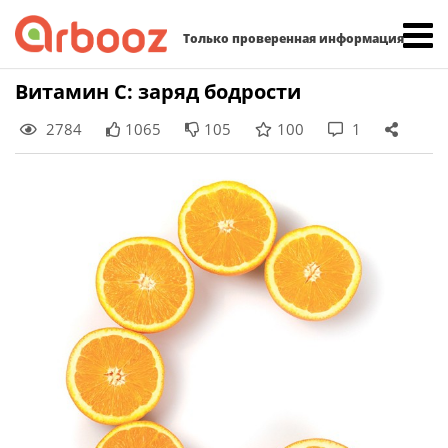
Найти:
Только проверенная информация
Skip
Витамин С: заряд бодрости
to
2784
1065
105
100
1
content