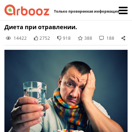
Найти:
Только проверенная информация
Skip
Диета при отравлении.
to
14422
2752
918
388
188
content