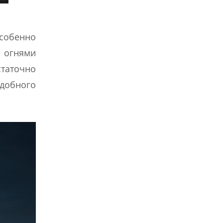
Особенно
 огнями
статочно
одобного