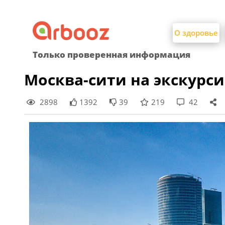
Найти:
Skip
to
О здоровье
content
Только проверенная информация
Москва-сити на экскурс
2898
1392
39
219
42