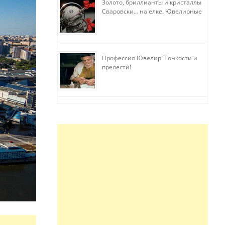
Золото, бриллианты и кристаллы
Сваровски… на елке. Ювелирные
прихоти
Профессия Ювелир! Тонкости и
прелести!