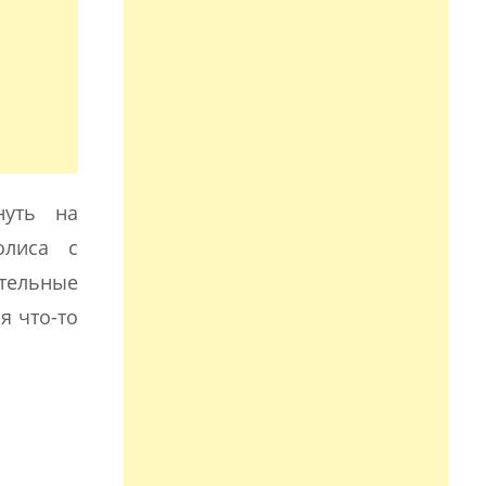
нуть на
олиса с
ательные
я что-то