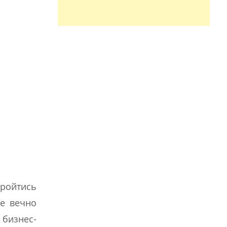
пройтись
же вечно
 бизнес-