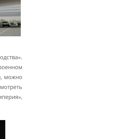
одства».
троенном
и, можно
отреть
мперия»,