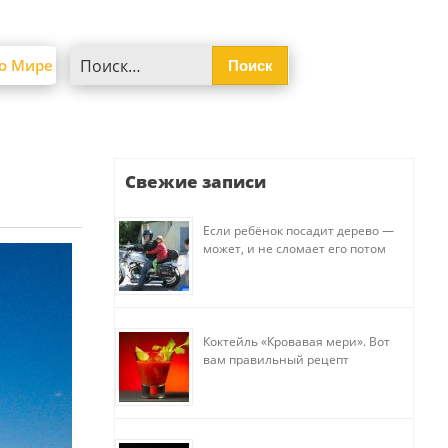
Найти:
о Мире
Свежие записи
Если ребёнок посадит дерево —
может, и не сломает его потом
Коктейль «Кровавая мери». Вот
вам правильный рецепт