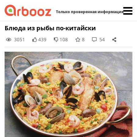
Найти:
Только проверенная информация
Skip
Блюда из рыбы по-китайски
to
3051
439
108
8
54
content