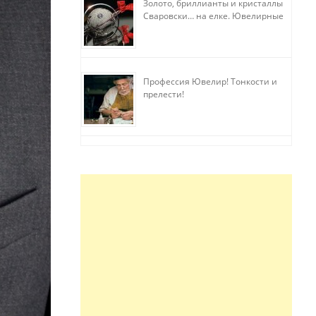
Золото, бриллианты и кристаллы
Сваровски… на елке. Ювелирные
прихоти
Профессия Ювелир! Тонкости и
прелести!