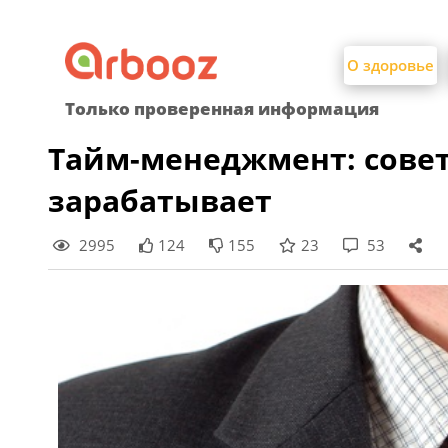
Найти:
Skip
to
О здоровье
content
Только проверенная информация
Тайм-менеджмент: совет
зарабатывает
2995
124
155
23
53