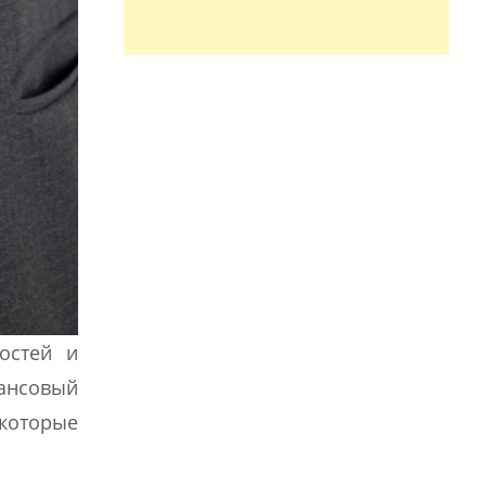
остей и
ансовый
 которые