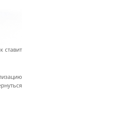
к ставит
ализацию
ернуться