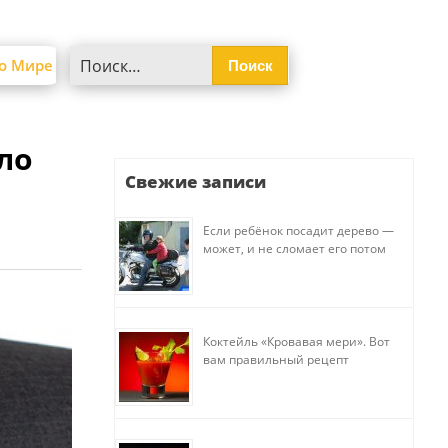
Найти:
о Мире
ло
Свежие записи
Если ребёнок посадит дерево —
может, и не сломает его потом
Коктейль «Кровавая мери». Вот
вам правильный рецепт