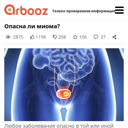
Найти:
Только проверенная информация
Skip
Опасна ли миома?
to
2875
1198
208
106
37
content
Любое заболевания опасно в той или иной