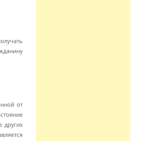
получать
ажданину
енной от
остояние
е других
авляется