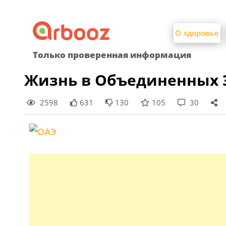
Найти:
Skip
to
О здоровье
content
Только проверенная информация
Жизнь в Объединенных Э
2598
631
130
105
30