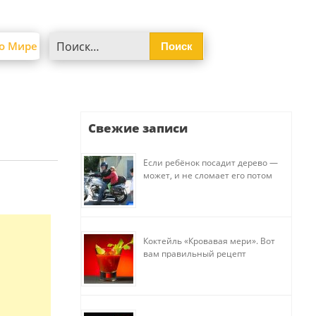
Найти:
о Мире
Свежие записи
Если ребёнок посадит дерево —
может, и не сломает его потом
Коктейль «Кровавая мери». Вот
вам правильный рецепт