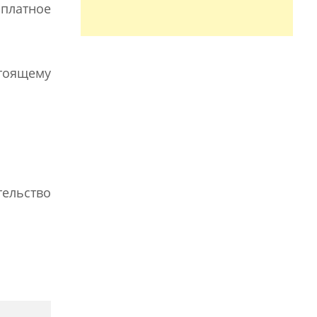
сплатное
тоящему
тельство