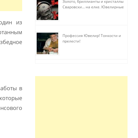
Золото, бриллианты и кристаллы
Сваровски… на елке. Ювелирные
прихоти
один из
ботанным
Профессия Ювелир! Тонкости и
збедное
прелести!
работы в
 которые
нсового