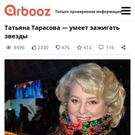
Найти:
Только проверенная информация
Skip
Татьяна Тарасова — умеет зажигать
to
звезды
content
8496
2330
476
413
116