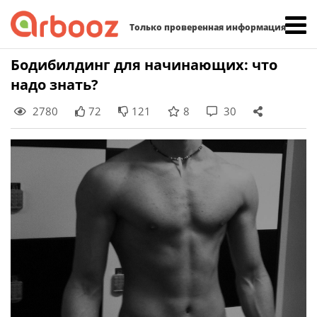
Найти:
Только проверенная информация
Skip
Бодибилдинг для начинающих: что
to
надо знать?
content
2780
72
121
8
30