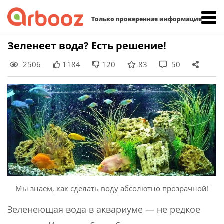
Найти:
Только проверенная информация
Skip
Зеленеет вода? Есть решение!
to
2506
1184
120
83
50
content
Мы знаем, как сделать воду абсолютно прозрачной!
Зеленеющая вода в аквариуме — не редкое