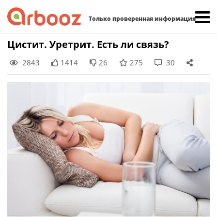
Найти:
Только проверенная информация
Skip
Цистит. Уретрит. Есть ли связь?
to
2843
1414
26
275
30
content