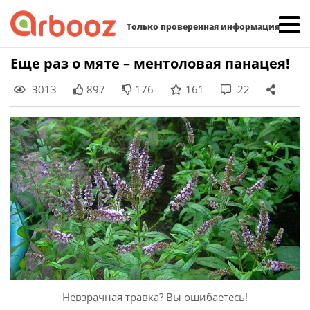
Найти:
Только проверенная информация
Skip
Еще раз о мяте – ментоловая панацея!
to
3013
897
176
161
22
content
Невзрачная травка? Вы ошибаетесь!