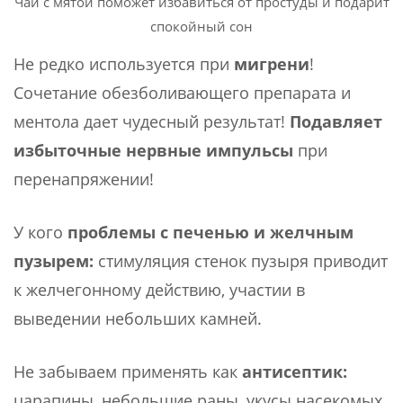
Чай с мятой поможет избавиться от простуды и подарит
спокойный сон
Не редко используется при
мигрени
!
Сочетание обезболивающего препарата и
ментола дает чудесный результат!
Подавляет
избыточные нервные импульсы
при
перенапряжении!
У кого
проблемы с печенью и желчным
пузырем:
стимуляция стенок пузыря приводит
к желчегонному действию, участии в
выведении небольших камней.
Не забываем применять как
антисептик:
царапины, небольшие раны, укусы насекомых.