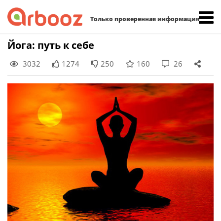
Найти:
Только проверенная информация
Skip
Йога: путь к себе
to
3032
1274
250
160
26
content