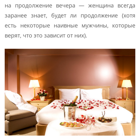
на продолжение вечера — женщина всегда
заранее знает, будет ли продолжение (хотя
есть некоторые наивные мужчины, которые
верят, что это зависит от них).