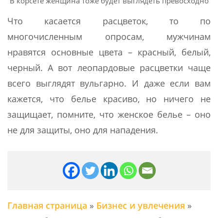
В корсете женщина тоже будет выглядеть превосходно
Что касается расцветок, то по
многочисленным опросам, мужчинам
нравятся основные цвета – красный, белый,
черный. А вот леопардовые расцветки чаще
всего выглядят вульгарно. И даже если вам
кажется, что белье красиво, но ничего не
защищает, помните, что женское белье – оно
не для защиты, оно для нападения.
Главная страница
»
Бизнес и увлечения
»