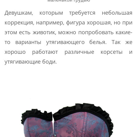
Девушкам, которым требуется небольшая
коррекция, например, фигура хорошая, но при
этом есть животик, можно попробовать какие-
то варианты утягивающего белья. Так же
хорошо работают различные корсеты и
утягивающие боди.