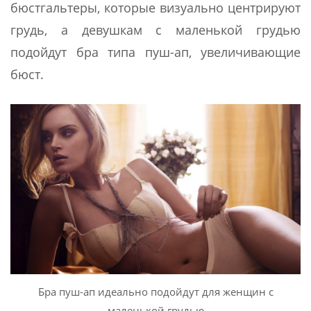
бюстгальтеры, которые визуально центрируют
грудь, а девушкам с маленькой грудью
подойдут бра типа пуш-ап, увеличивающие
бюст.
Бра пуш-ап идеально подойдут для женщин с
маленькой грудью