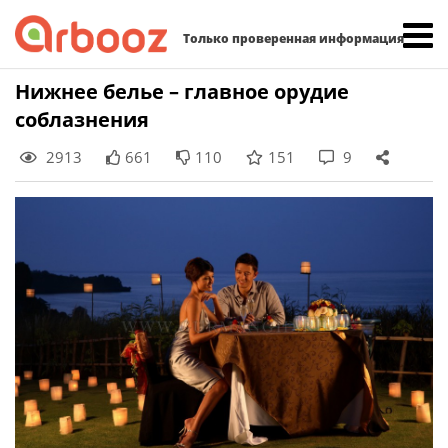
Найти:
Только проверенная информация
Skip
Нижнее белье – главное орудие
to
соблазнения
content
2913
661
110
151
9