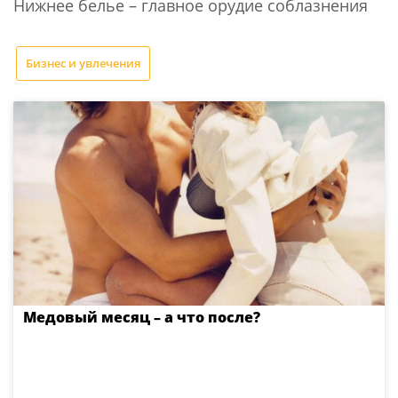
Нижнее белье – главное орудие соблазнения
Бизнес и увлечения
Медовый месяц – а что после?