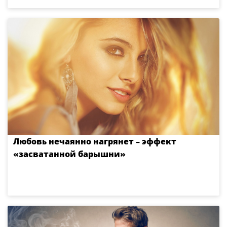
Любовь нечаянно нагрянет – эффект
«засватанной барышни»