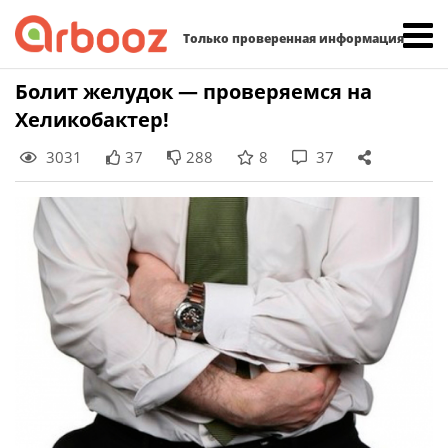
Найти:
Только проверенная информация
Skip
Болит желудок — проверяемся на
to
Хеликобактер!
content
3031
37
288
8
37