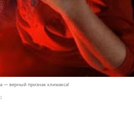
а — верный признак климакса!
а
: