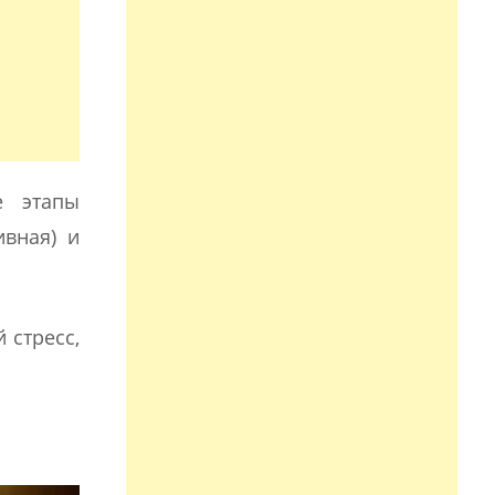
е этапы
вная) и
 стресс,