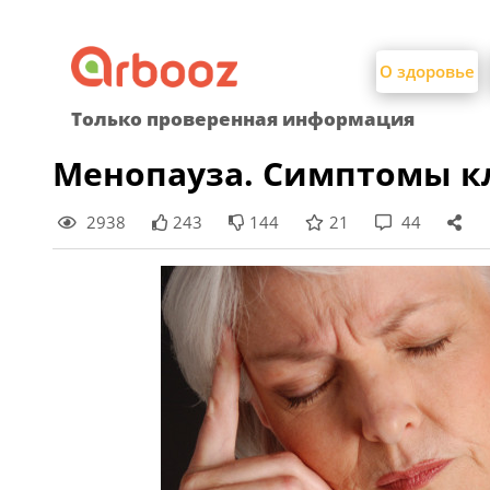
Найти:
Skip
to
О здоровье
content
Только проверенная информация
Менопауза. Симптомы к
2938
243
144
21
44