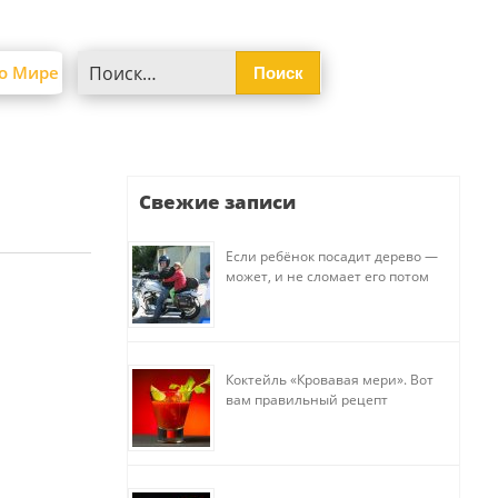
Найти:
о Мире
Свежие записи
Если ребёнок посадит дерево —
может, и не сломает его потом
Коктейль «Кровавая мери». Вот
вам правильный рецепт