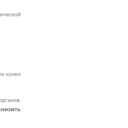
нической
из колеи
органов,
снизить