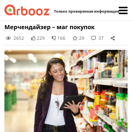
Найти:
Только проверенная информация
Skip
Мерчендайзер – маг покупок
to
2652
229
166
29
37
content