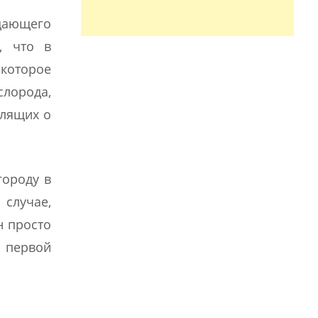
адающего
, что в
 которое
слорода,
олящих о
городу в
 случае,
н просто
е первой