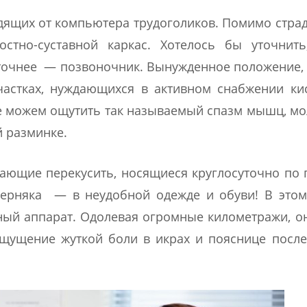
одящих от компьютера трудоголиков. Помимо стр
остно-суставной каркас. Хотелось бы уточнить
 а точнее — позвоночник. Вынужденное положение,
частках, нуждающихся в активном снабжении ки
же можем ощутить так называемый спазм мышц, м
й разминке.
вающие перекусить, носящиеся круглосуточно по 
ерняка — в неудобной одежде и обуви! В этом
ный аппарат. Одолевая огромные километражи, о
ощущение жуткой боли в икрах и пояснице посл