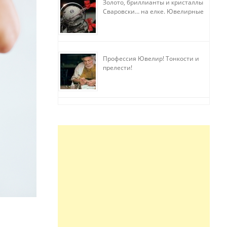
Золото, бриллианты и кристаллы
Сваровски… на елке. Ювелирные
прихоти
Профессия Ювелир! Тонкости и
прелести!