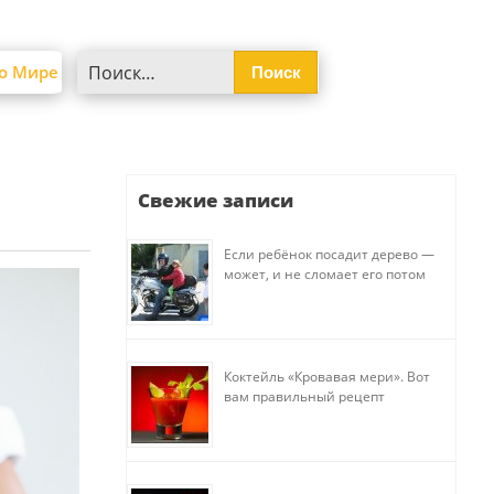
Найти:
о Мире
Свежие записи
Если ребёнок посадит дерево —
может, и не сломает его потом
Коктейль «Кровавая мери». Вот
вам правильный рецепт