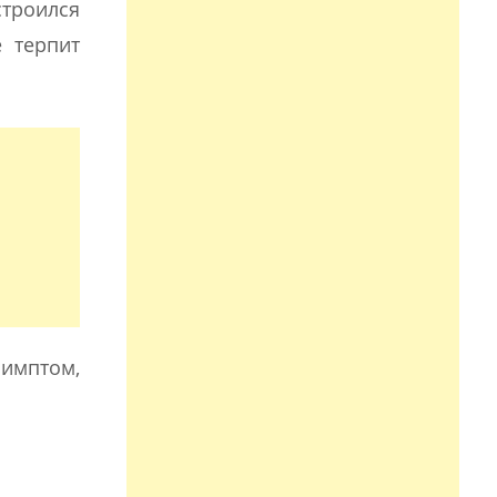
троился
е терпит
имптом,