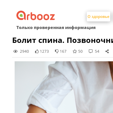
Найти:
Skip
to
О здоровье
content
Только проверенная информация
Болит спина. Позвоноч
2940
1273
167
50
54