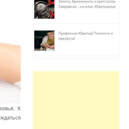
Золото, бриллианты и кристаллы
Сваровски… на елке. Ювелирные
прихоти
Профессия Ювелир! Тонкости и
прелести!
ловья. К
аждаться