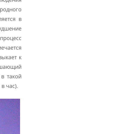
иродного
ляется в
удшение
процесс
ечается
выкает к
вышающий
 в такой
в час).