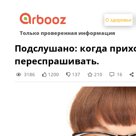
Найти:
Skip
to
О здоровье
content
Только проверенная информация
Подслушано: когда прих
переспрашивать.
3186
1200
137
210
16