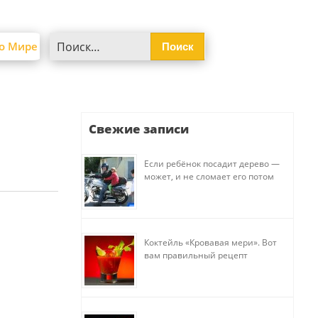
Найти:
о Мире
Свежие записи
Если ребёнок посадит дерево —
может, и не сломает его потом
Коктейль «Кровавая мери». Вот
вам правильный рецепт