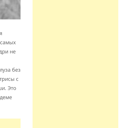
я
 самых
дри не
луза без
трисы с
и. Это
ндеме