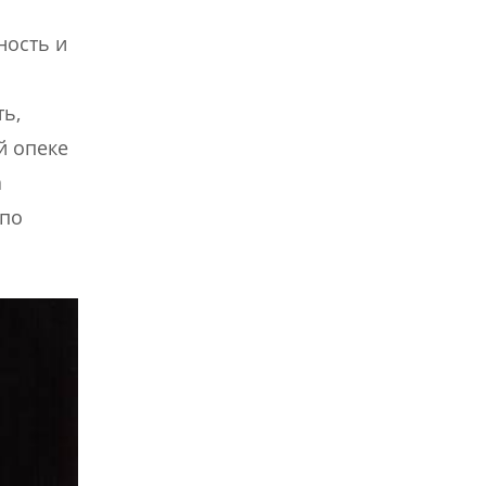
ность и
ь,
й опеке
а
 по