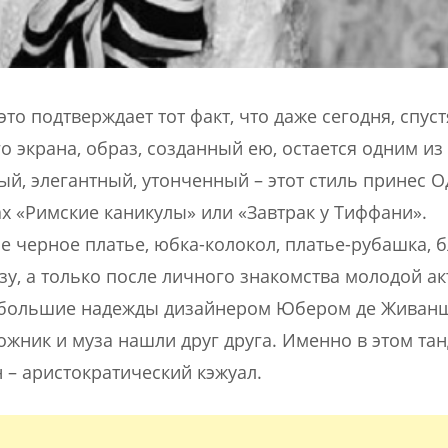
то подтверждает тот факт, что даже сегодня, спуст
о экрана, образ, созданный ею, остается одним из
, элегантный, утонченный – этот стиль принес О
 «Римские каникулы» или «Завтрак у Тиффани».
 черное платье, юбка-колокол, платье-рубашка, б
зу, а только после личного знакомства молодой ак
 большие надежды дизайнером Юбером де Живанш
ожник и муза нашли друг друга. Именно в этом та
– аристократический кэжуал.