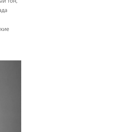
ый тон,
ада
ткие