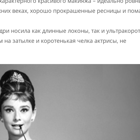
характерного красивого макияжа – идеально ровн
рхних веках, хорошо прокрашенные ресницы и пом
Одри носила как длинные локоны, так и ультракоро
 на затылке и коротенькая челка актрисы, не