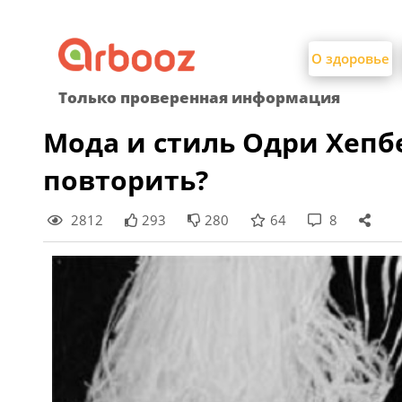
Найти:
Skip
to
О здоровье
content
Только проверенная информация
Мода и стиль Одри Хепбе
повторить?
2812
293
280
64
8