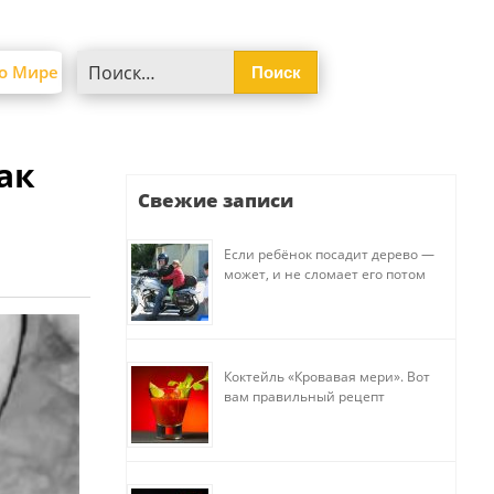
Найти:
о Мире
ак
Свежие записи
Если ребёнок посадит дерево —
может, и не сломает его потом
Коктейль «Кровавая мери». Вот
вам правильный рецепт