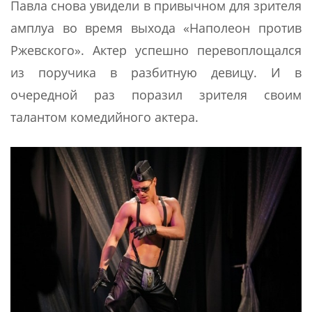
Павла снова увидели в привычном для зрителя
амплуа во время выхода «Наполеон против
Ржевского». Актер успешно перевоплощался
из поручика в разбитную девицу. И в
очередной раз поразил зрителя своим
талантом комедийного актера.