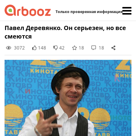
Найти:
Только проверенная информация
Skip
Павел Деревянко. Он серьезен, но все
to
смеются
content
3072
148
42
18
18