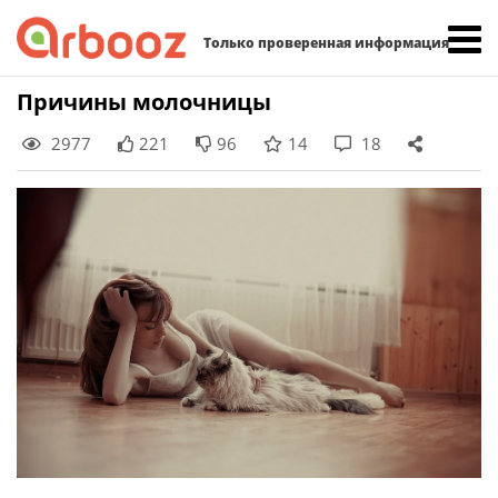
Найти:
Только проверенная информация
Skip
Причины молочницы
to
2977
221
96
14
18
content