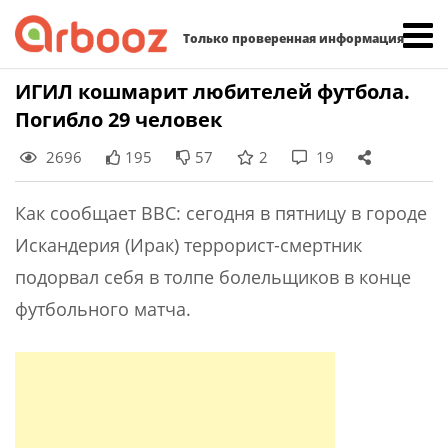
Найти:
Только проверенная информация
Skip
ИГИЛ кошмарит любителей футбола.
to
Погибло 29 человек
content
2696
195
57
2
19
Как сообщает BBC: сегодня в пятницу в городе
Искандерия (Ирак) террорист-смертник
подорвал себя в толпе болельщиков в конце
футбольного матча.