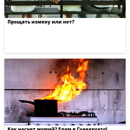
Прощать измену или нет?
Как насчет мумий? Едем в Гуанахуато!