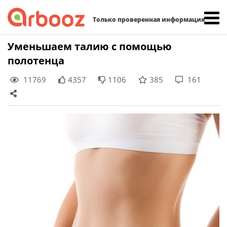
Найти:
Только проверенная информация
Skip
Уменьшаем талию с помощью
to
полотенца
content
11769
4357
1106
385
161