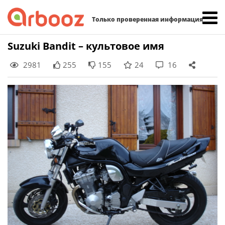
Найти:
Только проверенная информация
Skip
Suzuki Bandit – культовое имя
to
2981
255
155
24
16
content