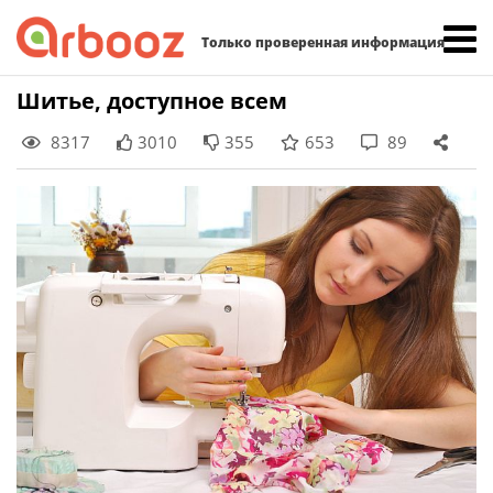
Найти:
Только проверенная информация
Skip
Шитье, доступное всем
to
8317
3010
355
653
89
content