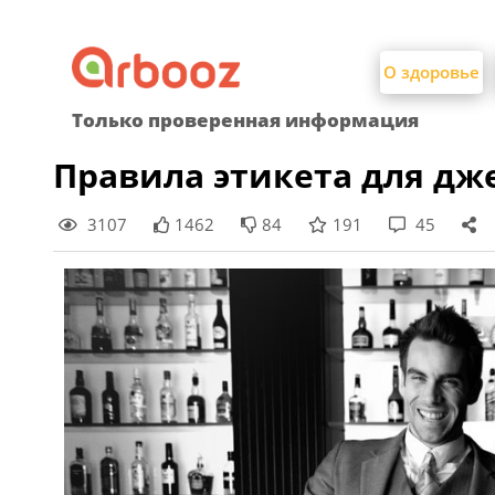
Найти:
Skip
to
О здоровье
content
Только проверенная информация
Правила этикета для д
3107
1462
84
191
45