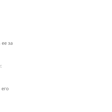
 ее за
:
 его