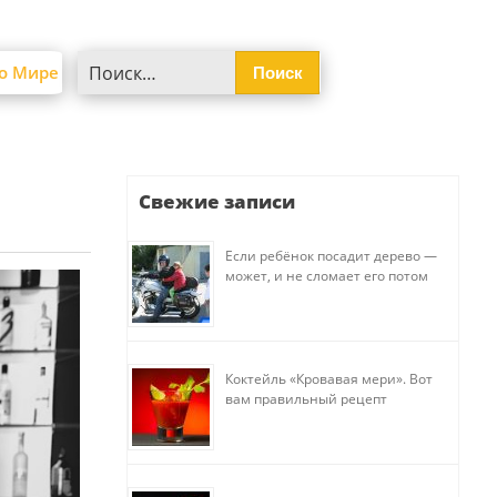
Найти:
о Мире
Свежие записи
Если ребёнок посадит дерево —
может, и не сломает его потом
Коктейль «Кровавая мери». Вот
вам правильный рецепт