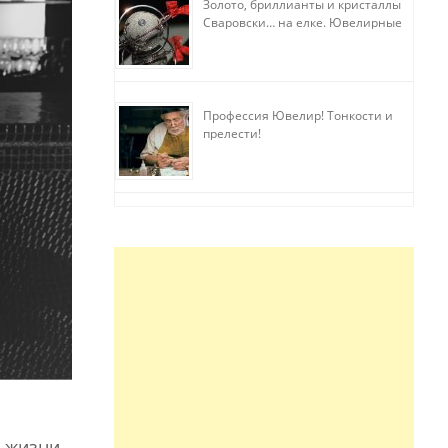
Золото, бриллианты и кристаллы
Сваровски… на елке. Ювелирные
прихоти
Профессия Ювелир! Тонкости и
прелести!
 жизни,