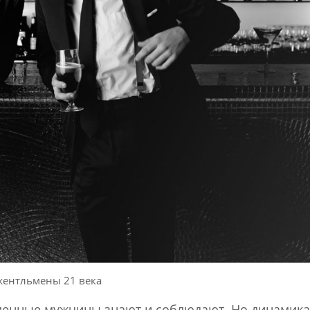
ентльмены 21 века
менные мужчины знают и соблюдают. Но динамика