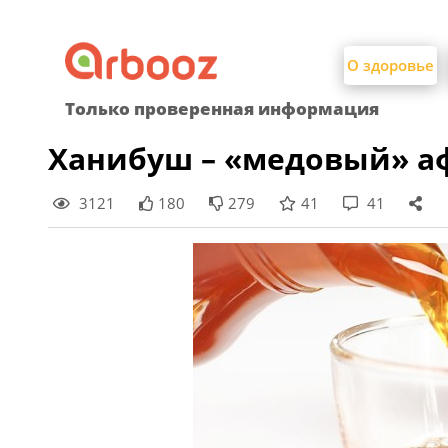
Найти:
Skip
to
О здоровье
content
Только проверенная информация
Ханибуш – «медовый» а
3121
180
279
41
41