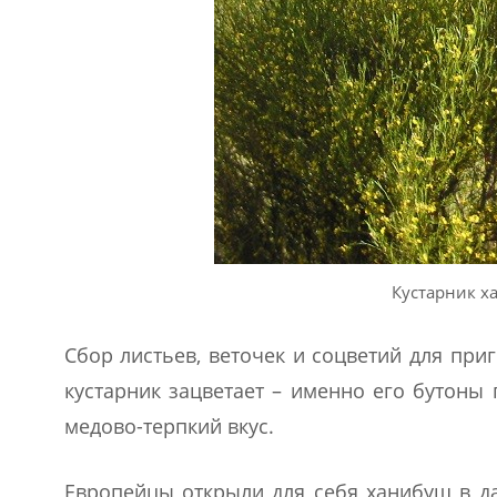
Кустарник х
Сбор листьев, веточек и соцветий для приг
кустарник зацветает – именно его бутоны
медово-терпкий вкус.
Европейцы открыли для себя ханибуш в да