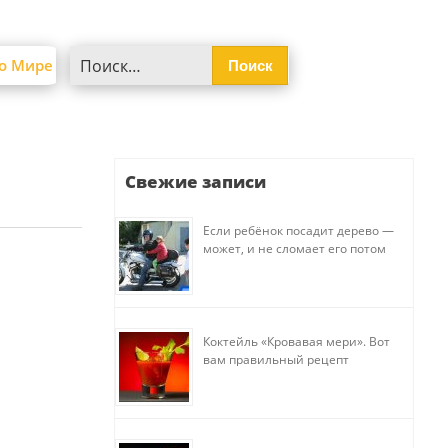
Найти:
о Мире
Свежие записи
Если ребёнок посадит дерево —
может, и не сломает его потом
Коктейль «Кровавая мери». Вот
вам правильный рецепт