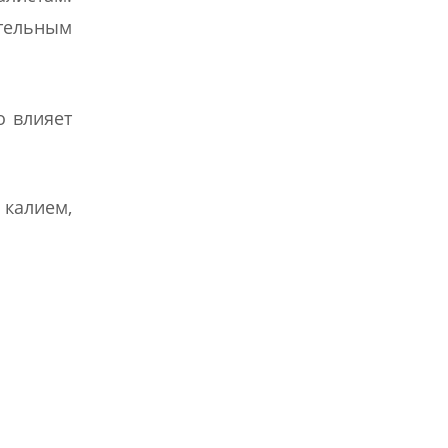
тельным
о влияет
калием,