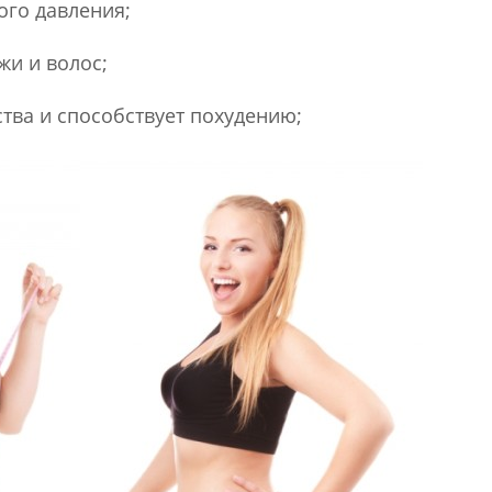
го давления;
жи и волос;
тва и способствует похудению;