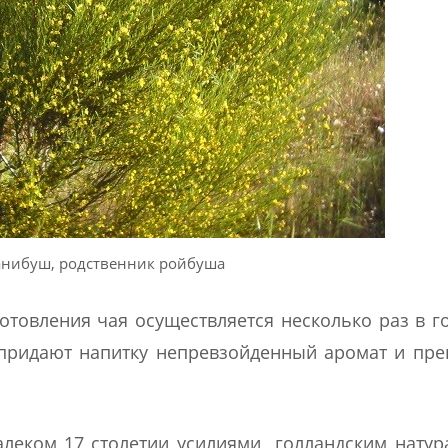
анибуш, родственник ройбуша
отовления чая осуществляется несколько раз в го
 придают напитку непревзойденный аромат и пр
леком 17 столетии усилиями голландским натур