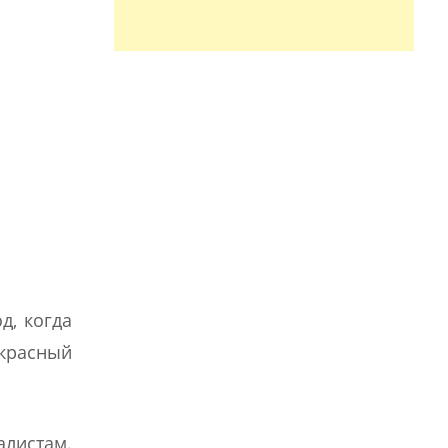
д, когда
екрасный
алистам.