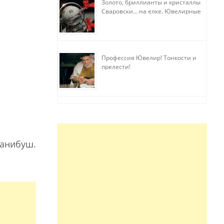
Золото, бриллианты и кристаллы
Сваровски… на елке. Ювелирные
прихоти
Профессия Ювелир! Тонкости и
прелести!
ханибуш.