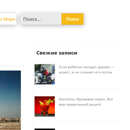
Найти:
о Мире
Свежие записи
Если ребёнок посадит дерево —
может, и не сломает его потом
Коктейль «Кровавая мери». Вот
вам правильный рецепт