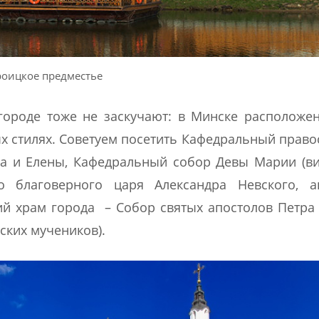
роицкое предместье
городе тоже не заскучают: в Минске расположе
ых стилях. Советуем посетить Кафедральный прав
на и Елены, Кафедральный собор Девы Марии (в
го благоверного царя Александра Невского, а
й храм города – Собор святых апостолов Петра
ских мучеников).