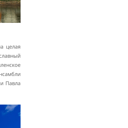
на целая
ославный
иленское
нсамбли
 и Павла