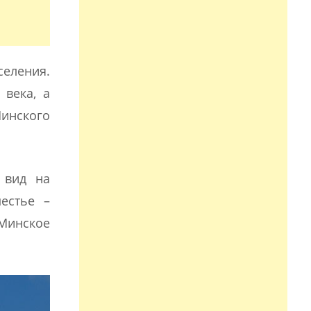
еления.
 века, а
инского
 вид на
естье –
 Минское