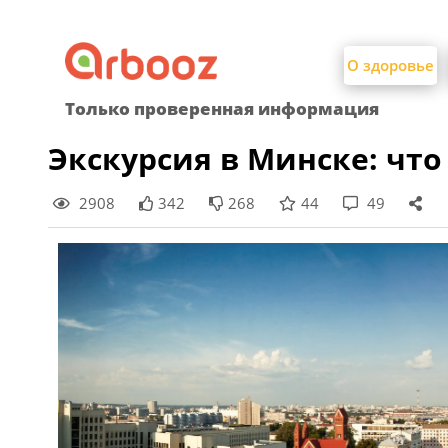
Найти:
Skip
to
О здоровье
content
Только проверенная информация
Экскурсия в Минске: что
2908
342
268
44
49