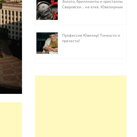
Золото, бриллианты и кристаллы
Сваровски… на елке. Ювелирные
прихоти
Профессия Ювелир! Тонкости и
прелести!