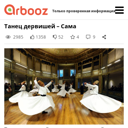
Найти:
Только проверенная информация
Skip
Танец дервишей – Сама
to
2985
1358
52
4
9
content