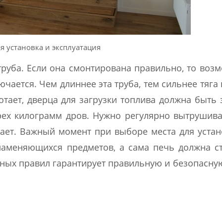
я установка и эксплуатация
труба. Если она смонтирована правильно, то воз
ается. Чем длиннее эта труба, тем сильнее тяга 
тает, дверца для загрузки топлива должна быть 
трех килограмм дров. Нужно регулярно вытрушива
тает. Важный момент при выборе места для устан
ламеняющихся предметов, а сама печь должна с
ых правил гарантирует правильную и безопасну