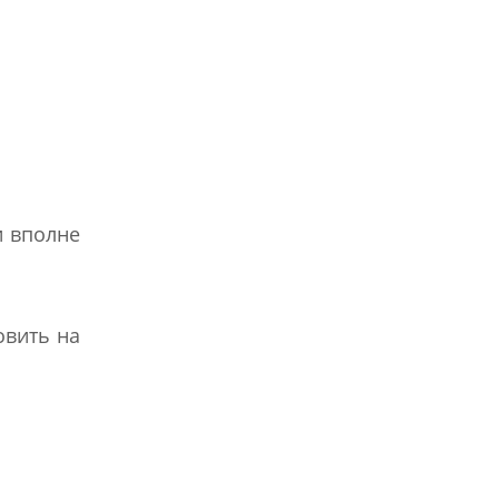
и вполне
овить на