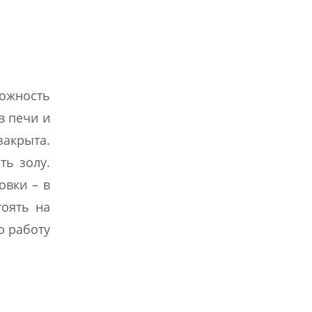
можность
в печи и
закрыта.
ть золу.
овки – в
тоять на
ю работу