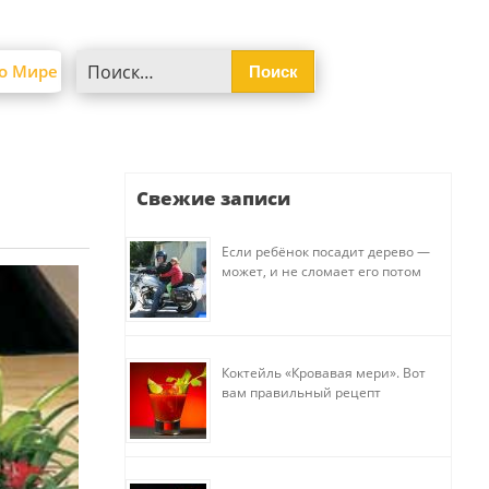
Найти:
о Мире
Свежие записи
Если ребёнок посадит дерево —
может, и не сломает его потом
Коктейль «Кровавая мери». Вот
вам правильный рецепт