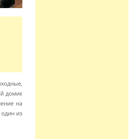
ыходные,
ый домик
ление на
 один из