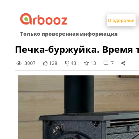
Найти:
Skip
to
О здоровье
content
Только проверенная информация
Печка-буржуйка. Время 
3007
128
43
13
7