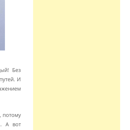
ый! Без
путей. И
ажением
, потому
. А вот