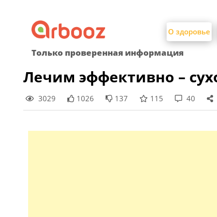
Найти:
Skip
to
О здоровье
content
Только проверенная информация
Лечим эффективно – сух
3029
1026
137
115
40