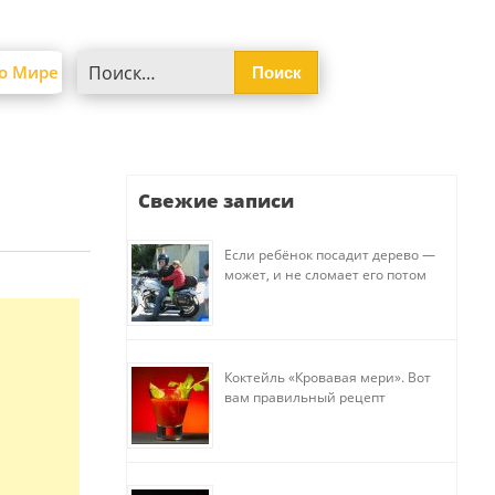
Найти:
о Мире
Свежие записи
Если ребёнок посадит дерево —
может, и не сломает его потом
Коктейль «Кровавая мери». Вот
вам правильный рецепт