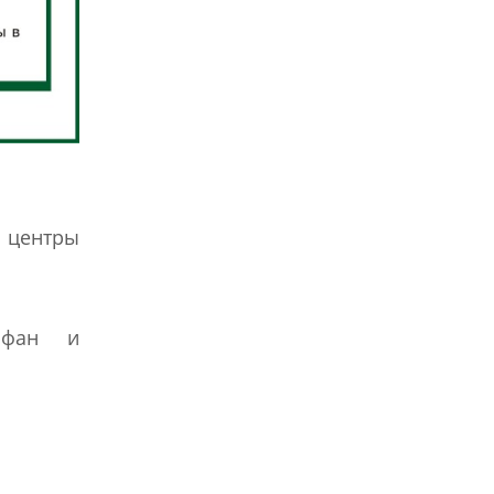
 центры
орфан и