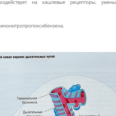
воздействует на кашлевые рецепторы, умен
аминонитропропоксибензена.