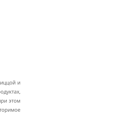
пиццой и
дуктах,
при этом
торимое