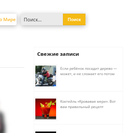
Найти:
о Мире
Свежие записи
Если ребёнок посадит дерево —
может, и не сломает его потом
Коктейль «Кровавая мери». Вот
вам правильный рецепт