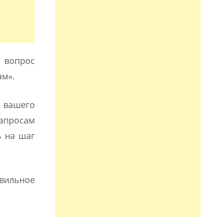
 вопрос
ам».
 вашего
запросам
ь на шаг
вильное