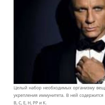
Целый набор необходимых организму веще
укрепления иммунитета. В ней содержится б
В, С, Е, Н, РР и К.