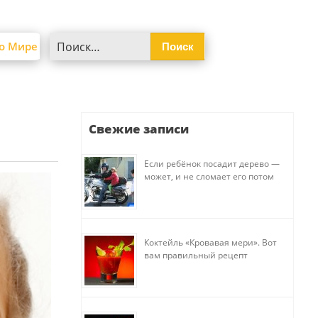
Найти:
о Мире
Свежие записи
Если ребёнок посадит дерево —
может, и не сломает его потом
Коктейль «Кровавая мери». Вот
вам правильный рецепт