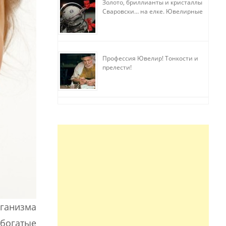
Золото, бриллианты и кристаллы
Сваровски… на елке. Ювелирные
прихоти
Профессия Ювелир! Тонкости и
прелести!
рганизма
 богатые