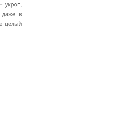
 укроп,
в даже в
же целый