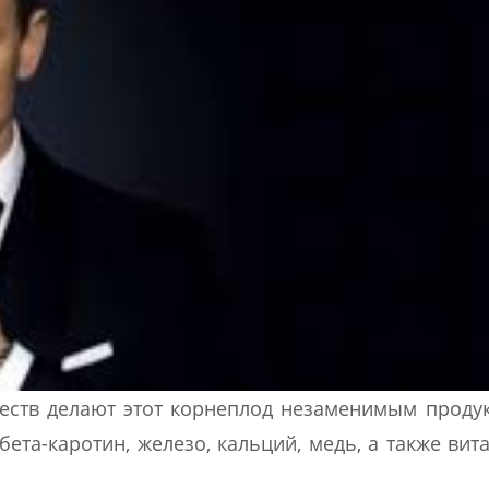
ств делают этот корнеплод незаменимым проду
ета-каротин, железо, кальций, медь, а также вит