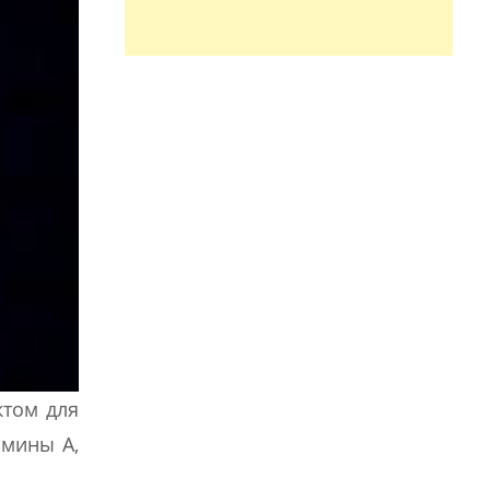
ктом для
амины А,