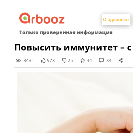
Найти:
Skip
to
О здоровье
content
Только проверенная информация
Повысить иммунитет – 
3431
973
25
44
34