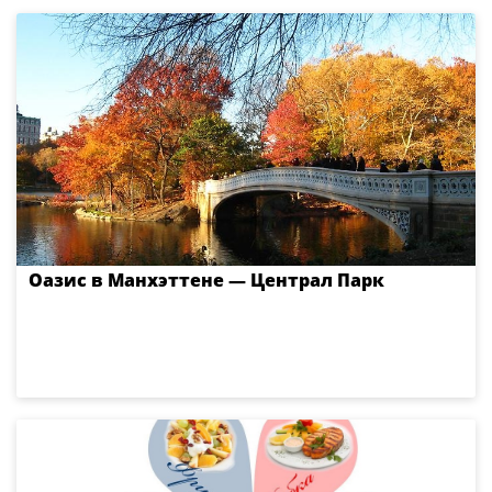
Оазис в Манхэттене — Централ Парк