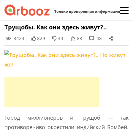
Найти:
Только проверенная информация
Skip
Трущобы. Как они здесь живут?..
to
3424
829
44
88
48
content
Город миллионеров и трущоб — так
противоречиво окрестили индийский Бомбей.