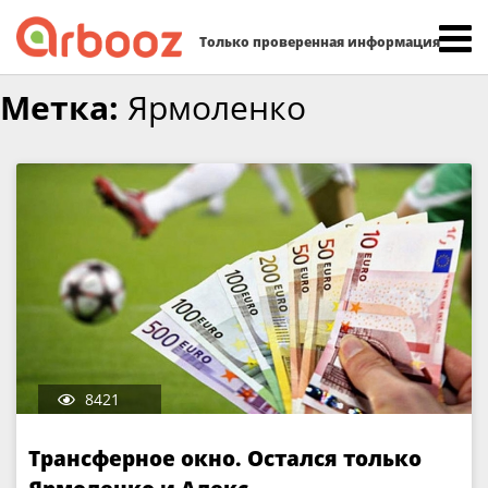
Найти:
Только проверенная информация
Skip
Метка:
Ярмоленко
to
content
8421
Трансферное окно. Остался только