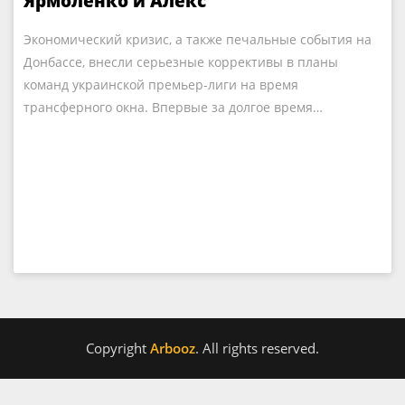
Ярмоленко и Алекс
Экономический кризис, а также печальные события на
Донбассе, внесли серьезные коррективы в планы
команд украинской премьер-лиги на время
трансферного окна. Впервые за долгое время…
Copyright
Arbooz
. All rights reserved.