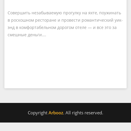
Совершить незабываемую прогулку на яхте, поужинать
в роскошном ресторане и провести романтический уик-
энд в комфортабельном дорогом отеле — и все это за
смешные деньги….
Copyright
Arbooz
. All rights reserved.