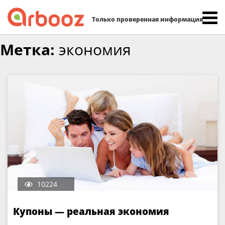
Найти:
Только проверенная информация
Skip
Метка:
экономия
to
content
10224
Купоны — реальная экономия