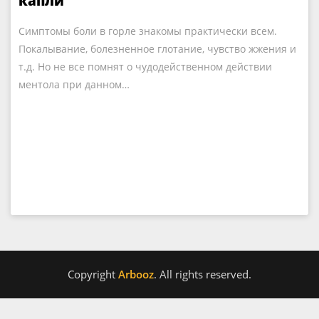
капли
Симптомы боли в горле знакомы практически всем.
Покалывание, болезненное глотание, чувство жжения и
т.д. Но не все помнят о чудодейственном действии
ментола при данном…
Copyright
Arbooz
. All rights reserved.