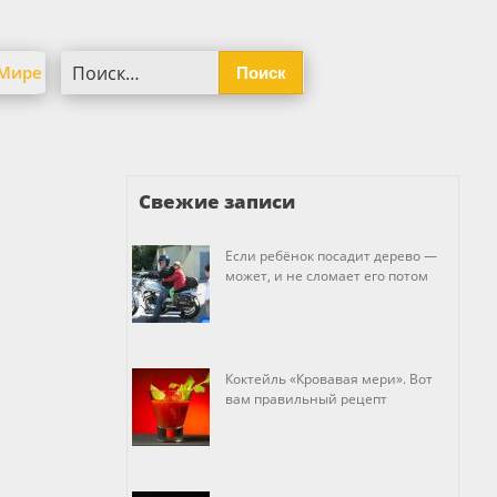
Найти:
 Мире
Свежие записи
Если ребёнок посадит дерево —
может, и не сломает его потом
Коктейль «Кровавая мери». Вот
вам правильный рецепт