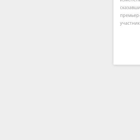
сказавши
премьер-
участник