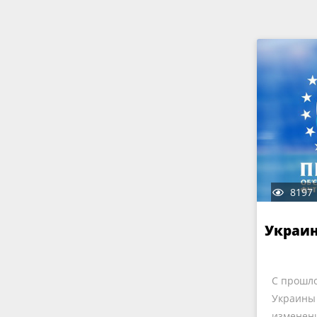
8197
Украин
С прошло
Украины
изменени