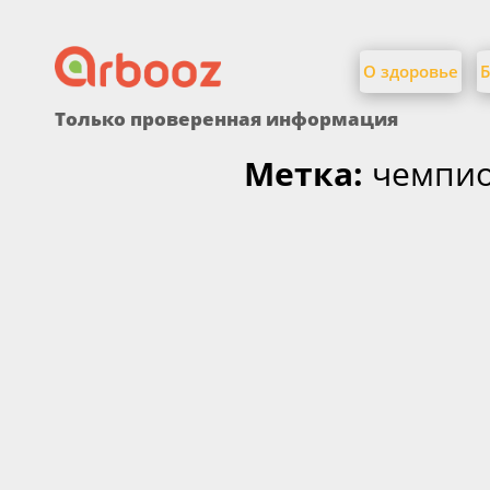
Найти:
Skip
to
О здоровье
Б
content
Только проверенная информация
Метка:
чемпи