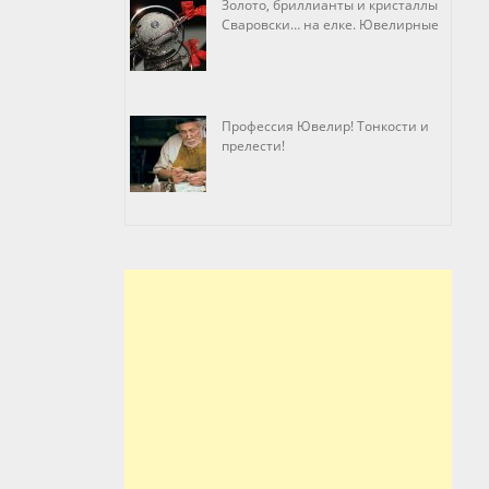
Золото, бриллианты и кристаллы
Сваровски… на елке. Ювелирные
прихоти
Профессия Ювелир! Тонкости и
прелести!