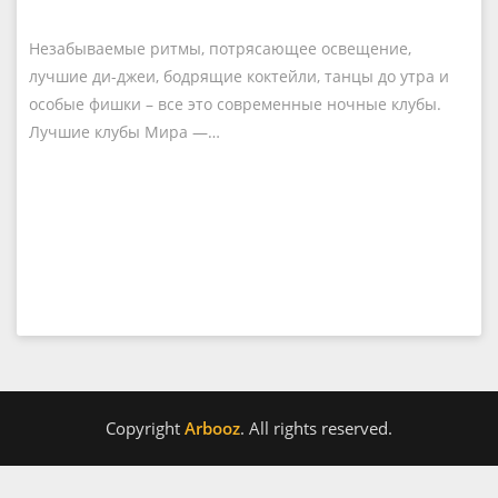
Незабываемые ритмы, потрясающее освещение,
лучшие ди-джеи, бодрящие коктейли, танцы до утра и
особые фишки – все это современные ночные клубы.
Лучшие клубы Мира —…
Copyright
Arbooz
. All rights reserved.