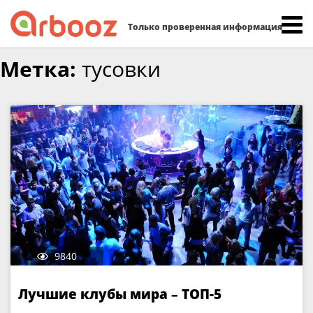
Найти:
Только проверенная информация
Skip
Метка:
тусовки
to
content
9840
Лучшие клубы мира – ТОП-5