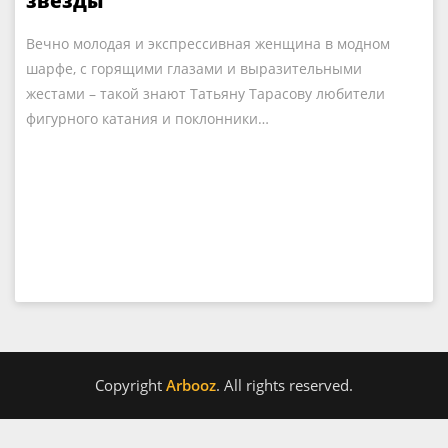
звезды
Вечно молодая и экспрессивная женщина в модном
шарфе, с горящими глазами и выразительными
жестами – такой знают Татьяну Тарасову любители
фигурного катания и поклонники…
Copyright
Arbooz
. All rights reserved.