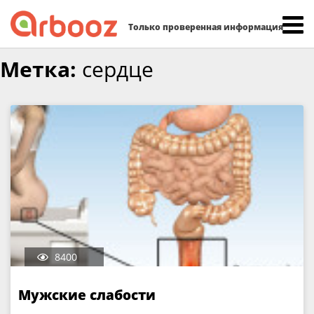
Найти:
Только проверенная информация
Skip
Метка:
сердце
to
content
8400
Мужские слабости