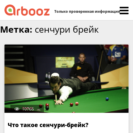
Найти:
Только проверенная информация
Skip
Метка:
сенчури брейк
to
content
10766
Что такое сенчури-брейк?