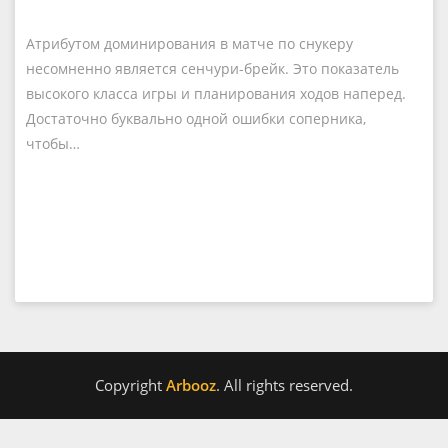
Атрибутом доминирования в матче по снукеру
несомненно является сенчури-брейк. Это показатель
высокого класса игры и планирования ходов наперед.
Достаточно буквально одной ошибки соперника,
чтобы…
Copyright
Arbooz
. All rights reserved.