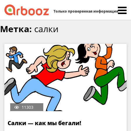
Найти:
Только проверенная информация
Skip
Метка:
салки
to
content
11303
Салки — как мы бегали!