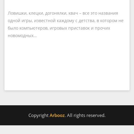
Ловишки, клецки, догонялки, квач – все это названия
одной игры, известной каждому с детства, в котором не
было компьютеров, игровых приставок и прочих
новомодных…
Copyright
Arbooz
. All rights reserved.