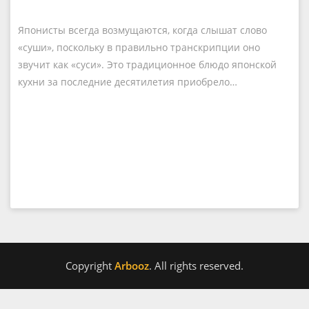
Японисты всегда возмущаются, когда слышат слово
«суши», поскольку в правильно транскрипции оно
звучит как «суси». Это традиционное блюдо японской
кухни за последние десятилетия приобрело…
Copyright
Arbooz
. All rights reserved.