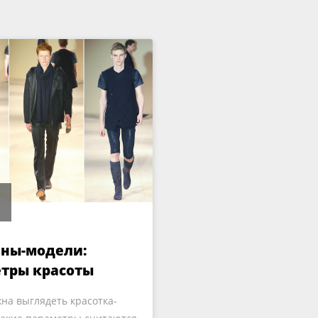
ны-модели:
тры красоты
на выглядеть красотка-