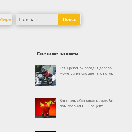
Найти:
 Мире
Свежие записи
Если ребёнок посадит дерево —
может, и не сломает его потом
Коктейль «Кровавая мери». Вот
вам правильный рецепт