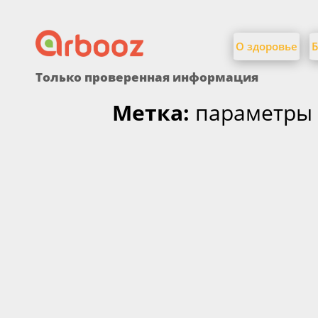
Найти:
Skip
to
О здоровье
Б
content
Только проверенная информация
Метка:
параметры 