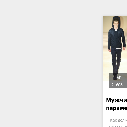
21608
Мужчи
параме
Как долж