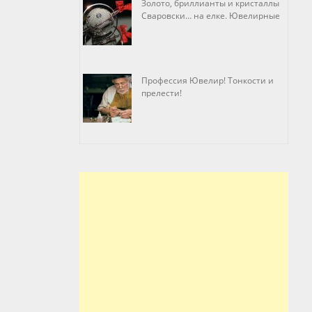
Золото, бриллианты и кристаллы
Сваровски… на елке. Ювелирные
прихоти
Профессия Ювелир! Тонкости и
прелести!