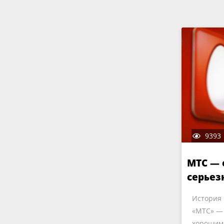
9393
МТС — 
серьез
История 
«МТС» — 
хорошим