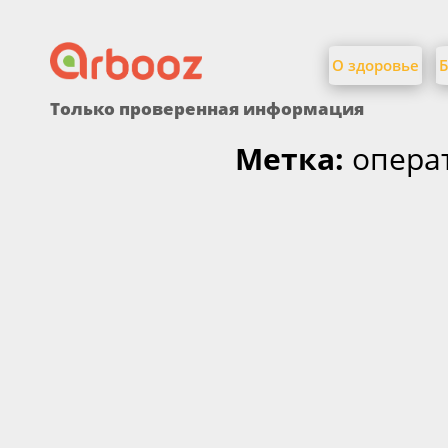
Найти:
Skip
to
О здоровье
Б
content
Только проверенная информация
Метка:
опера