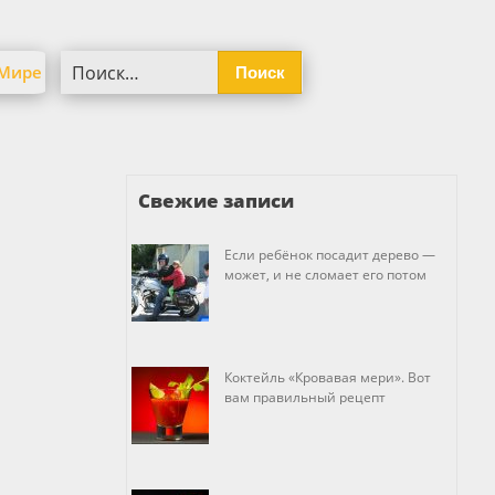
Найти:
 Мире
Свежие записи
Если ребёнок посадит дерево —
может, и не сломает его потом
Коктейль «Кровавая мери». Вот
вам правильный рецепт