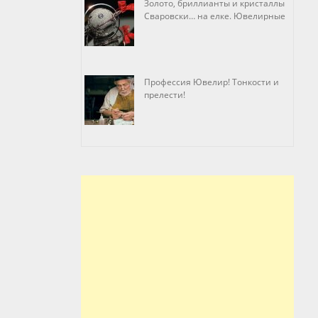
Золото, бриллианты и кристаллы
Сваровски… на елке. Ювелирные
прихоти
Профессия Ювелир! Тонкости и
прелести!