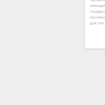
командой
государс
постоянн
Для того