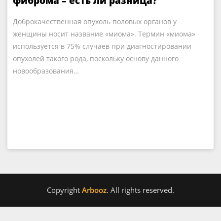
фиброма – есть ли разница?
Доброкачественная опухоль половых органов у
женщины носит название «миома». Термин «миома»
используется в 75% случаев при диагностировании
опухолей такого рода, поскольку основу данного
новообразования…
Copyright
Arbooz
. All rights reserved.