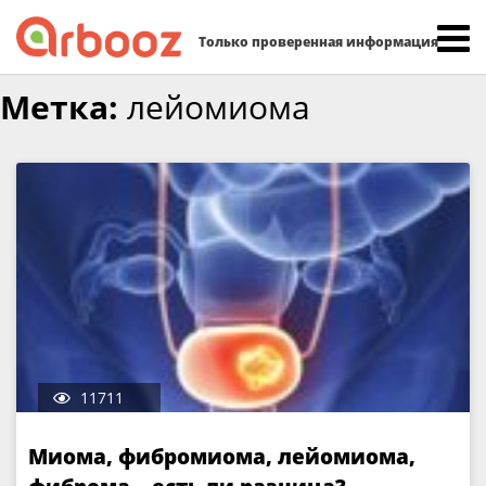
Найти:
Только проверенная информация
Skip
Метка:
лейомиома
to
content
11711
Миома, фибромиома, лейомиома,