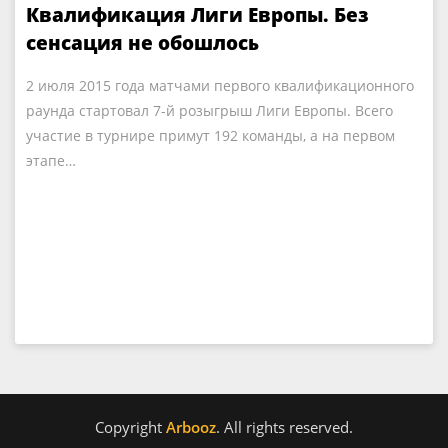
Квалификация Лиги Европы. Без
сенсация не обошлось
2 июля 2015 года матчами первого квалификационного
раунда стартовал 7-й розыгрыш Лиги Европы. Всего
участие в турнире примут 192 команды, а на первом
этапе…
Copyright
Arbooz
. All rights reserved.