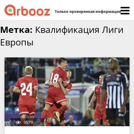
Найти:
Только проверенная информация
Skip
Метка:
Квалификация Лиги
to
Европы
content
9579