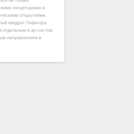
лся не только
скими концепциями и
ическими открытиями.
тый квадрат Пифагора
я отдельным и до сих пор
ным направлением в
гии, а…