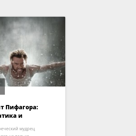
т Пифагора:
тика и
ознание
реческий мудрец