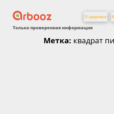
Найти:
Skip
to
О здоровье
Б
content
Только проверенная информация
Метка:
квадрат п