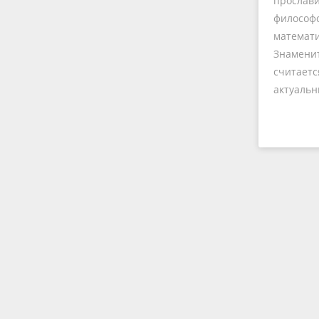
прослави
философ
математ
Знамени
считаетс
актуаль
нумероло