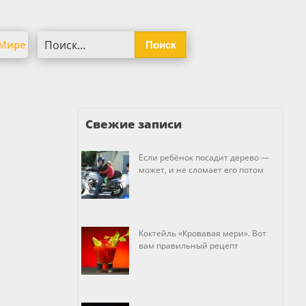
Найти:
 Мире
Свежие записи
Если ребёнок посадит дерево —
может, и не сломает его потом
Коктейль «Кровавая мери». Вот
вам правильный рецепт