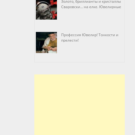
Золото, бриллианты и кристаллы
Сваровски… на елке. Ювелирные
прихоти
Профессия Ювелир! Тонкости и
прелести!