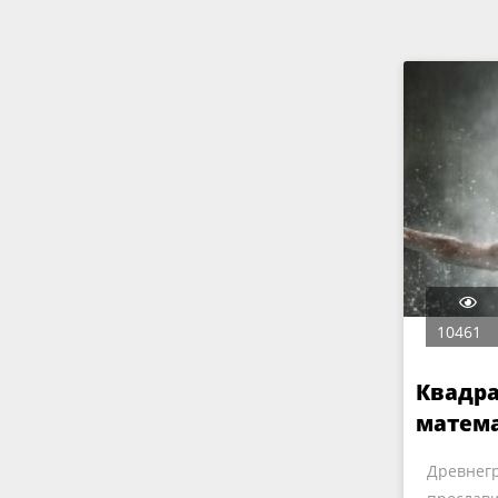
10461
Квадра
матема
самоп
Древнег